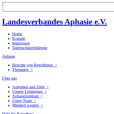
Landesverbandes Aphasie e.V.
Home
Kontakt
Impressum
Datenschutzerklärung
Aphasie
Berichte von Betroffenen >
Therapien >
Über uns
Aufgaben und Ziele >
Unsere Leistungen >
Aphasiezentrum >
Unser Team >
Mitglied werden >
Hilfe für Betroffene