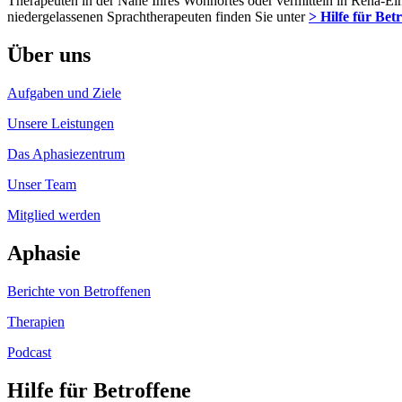
Therapeuten in der Nähe Ihres Wohnortes oder vermitteln in Reha-Ein
niedergelassenen Sprachtherapeuten finden Sie unter
> Hilfe für Bet
Über uns
Aufgaben und Ziele
Unsere Leistungen
Das Aphasiezentrum
Unser Team
Mitglied werden
Aphasie
Berichte von Betroffenen
Therapien
Podcast
Hilfe für Betroffene