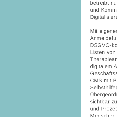
betreibt n
und Kommu
Digitalisie
Mit eigene
Anmeldefun
DSGVO-kon
Listen von
Therapiean
digitalem A
Geschäftss
CMS mit Be
Selbsthilf
Übergeordn
sichtbar z
und Prozes
Menschen m