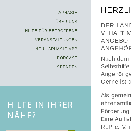
HERZL
APHASIE
ÜBER UNS
DER LAN
HILFE FÜR BETROFFENE
V. HÄLT 
ANGEBOT
VERANSTALTUNGEN
ANGEHÖR
NEU - APHASIE-APP
Nach dem 
PODCAST
Selbsthilfe
SPENDEN
Angehörig
Gerne ist 
Als gemein
ehrenamtli
Förderung
Eine Aufli
RLP e. V. 