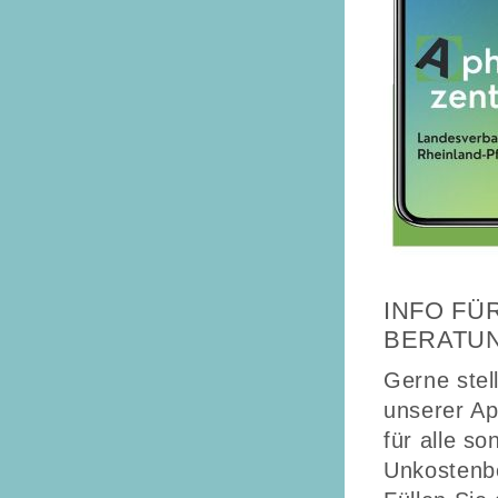
INFO FÜ
BERATU
Gerne stell
unserer App
für alle so
Unkostenbe