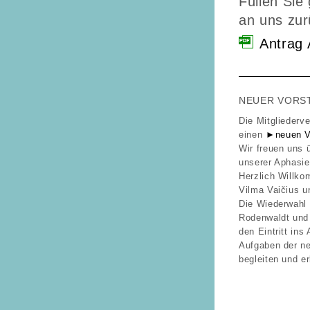
Füllen Sie
an uns zur
Antrag 
NEUER VORS
Die Mitglieder
einen
►neuen V
Wir freuen uns ü
unserer Aphasie
Herzlich Willko
Vilma Vaičius 
Die Wiederwahl 
Rodenwaldt und 
den Eintritt in
Aufgaben der ne
begleiten und er